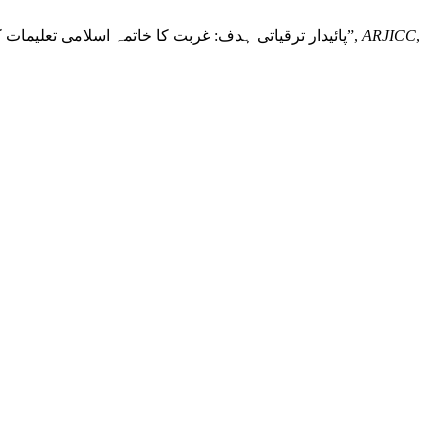
D. A. A. Khoso, S. Ahmed, and A. . Gul, “9. Sustainable Development Goal: Zero Poverty in the light of Islamic Teachings: پائیدار ترقیاتی ہدف: غربت کا خاتمہ اسلامی تعلیمات کی روشنی میں”,
ARJICC
,