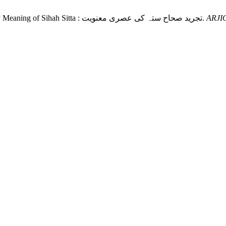
Raza, D. A.; Khan, D. M. K. .; Sarwar, D. M. Abstract Contemporary Meaning of Sihah Sitta : تجرید صحاح ستہ کی عصری معنویت.
ARJI