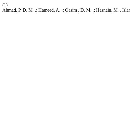
(1)
Ahmad, P. D. M. .; Hameed, A. .; Qasim , D. M. .; Hasnain, M. . Isla