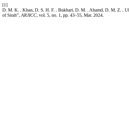
[1]
D. M. K. . Khan, D. S. H. F. . Bukhari, D. M. . Ahamd, D. M. Z. . Ull
of Sirah”,
ARJICC
, vol. 5, no. 1, pp. 43–55, Mar. 2024.