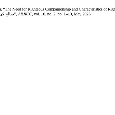
e Need for Righteous Companionship and Characteristics of Righteous
صالح کی ضرورت اور صالحین کے خصائص:تعلیماتِ قرآنی کا اطلاقی مطالعہ”,
ARJICC
, vol. 10, no. 2, pp. 1–19, May 2026.